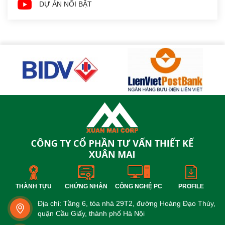
DỰ ÁN NỔI BẬT
THÀNH TỰU
CHỨNG NHẬN
CÔNG NGHỆ PC
PROFILE
Địa chỉ: Tầng 6, tòa nhà 29T2, đường Hoàng Đạo Thúy,
quận Cầu Giấy, thành phố Hà Nội