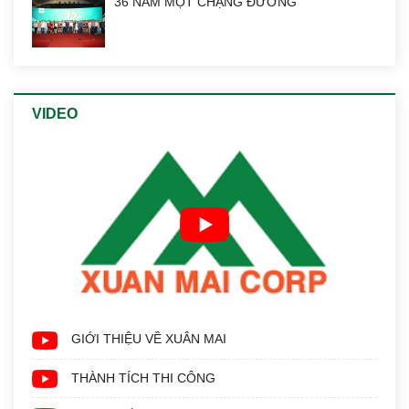
36 NĂM MỘT CHẶNG ĐƯỜNG
VIDEO
GIỚI THIỆU VỀ XUÂN MAI
THÀNH TÍCH THI CÔNG