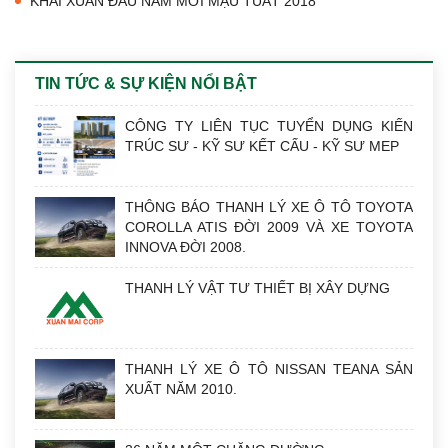
KHAI XUÂN ĐẦU NĂM MỚI MẬU TUẤT 2018
TIN TỨC & SỰ KIỆN NỔI BẬT
CÔNG TY LIÊN TỤC TUYỂN DỤNG KIẾN
TRÚC SƯ - KỸ SƯ KẾT CẤU - KỸ SƯ MEP
THÔNG BÁO THANH LÝ XE Ô TÔ TOYOTA
COROLLA ATIS ĐỜI 2009 VÀ XE TOYOTA
INNOVA ĐỜI 2008.
THANH LÝ VẬT TƯ THIẾT BỊ XÂY DỰNG
THANH LÝ XE Ô TÔ NISSAN TEANA SẢN
XUẤT NĂM 2010.