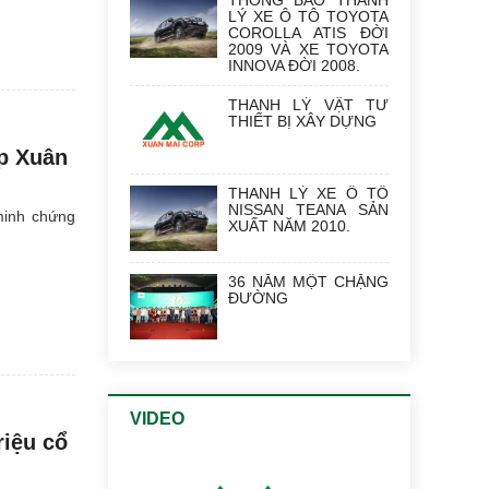
THÔNG BÁO THANH
LÝ XE Ô TÔ TOYOTA
COROLLA ATIS ĐỜI
2009 VÀ XE TOYOTA
INNOVA ĐỜI 2008.
THANH LÝ VẬT TƯ
THIẾT BỊ XÂY DỰNG
ợp Xuân
THANH LÝ XE Ô TÔ
NISSAN TEANA SẢN
minh chứng
XUẤT NĂM 2010.
36 NĂM MỘT CHẶNG
ĐƯỜNG
VIDEO
riệu cổ