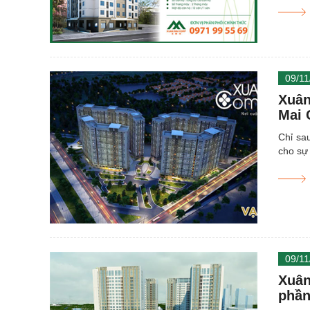
09/11
Xuân
Mai 
Chỉ sa
cho sự
09/11
Xuân
phần