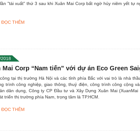
 lần "tái xuất" thứ 3 sau khi Xuân Mai Corp bất ngờ hủy niêm yết tự
ĐỌC THÊM
/2018
 Mai Corp “Nam tiến” với dự án Eco Green Sa
ông tại thị trường Hà Nội và các tỉnh phía Bắc với vai trò là nhà thầ
ng trình công nghiệp, giao thông, thuỷ điện, công trình công cộng v
ản dân dụng, Công ty CP Đầu tư và Xây Dựng Xuân Mai (XuanMai C
t triển thị trường phía Nam, trọng tâm là TP.HCM.
ĐỌC THÊM