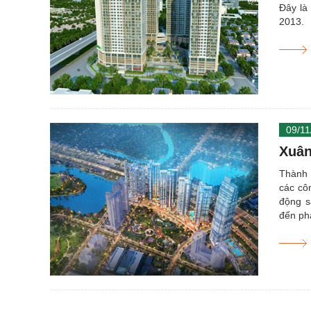
Đây là
2013.
09/11
Xuân
Thành c
các cô
động s
đến phá