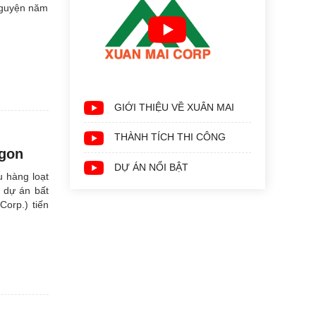
 nguyện năm
GIỚI THIỆU VỀ XUÂN MAI
THÀNH TÍCH THI CÔNG
igon
DỰ ÁN NỔI BẬT
u hàng loạt
à dự án bất
orp.) tiến