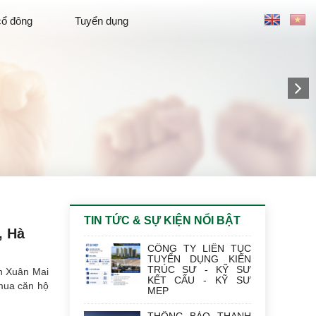
cổ đông
Tuyển dụng
TIN TỨC & SỰ KIỆN NỔI BẬT
, Hà
CÔNG TY LIÊN TỤC
TUYỂN DỤNG KIẾN
TRÚC SƯ - KỸ SƯ
n Xuân Mai
KẾT CẤU - KỸ SƯ
mua căn hộ
MEP